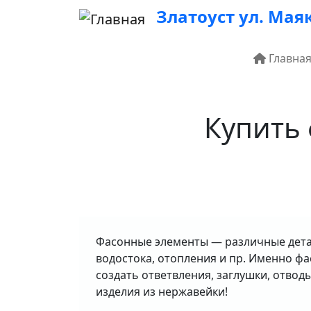
Перейти к основному содержанию
Златоуст ул. Маяк
Основ
Главна
Купить 
Фасонные элементы — различные детал
водостока, отопления и пр. Именно ф
создать ответвления, заглушки, отвод
изделия из нержавейки!