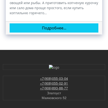
овощей или рыбы. А приготовить копченую курочку
или сало дома проще простого, если купить
коптильню горячего…
Подробнее...
+7(908)055-03-04
+7(908)055-02-91
+7(906)893-88-77
Златоуст
Маяковского 52