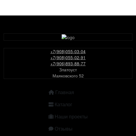
+7(908)055-03-04
+7(908)055-02-91
+7(906)893-88-77
Златоуст
Маяковского 52
ОСНОВНАЯ НАВИГАЦИЯ
Главная
Каталог
Наши проекты
Отзывы